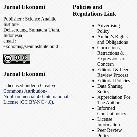
Jurnal Ekonomi
Policies and
Regulations Link
Publisher : Science Analitic
Institute
Advertising
Deliserdang, Sumatera Utara,
Policy
Indonesia
Author's Rights
email :
and Obligations
ekonomi@seaninstitute.or.id
Corrections,
Retractions &
Expressions of
Concern
Editorial & Peer
Jurnal Ekonomi
Review Process
Editorial Policies
is licensed under a
Creative
Data Sharing
Commons Attribution-
Solicy
NonCommercial 4.0 International
Appreciation For
License (CC BY-NC 4.0).
The Author
Informed
Consent policy
License
Information
Peer Review
Policy