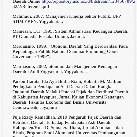
Daerah.Online.
http://repository.usu.ac.id/bitstream/123456789/2
32/2/Reference.pdf
Mahmudi, 2007, Manajemen Kinerja Sektor Publik, UPP
STIM YKPN, Yogyakarta.;
Mamesah, D.1, 1995, Sistem Adminstrasi Keuangan Daerah,
PT Gramedia Pustaka Umum, Jakarta.
Mardiasmo, 1999, “Otonomi Daerah Yang Berorientasi Pada
Kepentingan Publik National Seminar Promoting Good
Governance 1999”.
Mardiasmo, 2002, otonomi dan Manajemen Keuangan
Daerah : Andi Yogyakarta, Yogyakarta.
Parson Harota, Ida Ayu Burba Riani; Roberth M. Marbun.
Peningkatan Pendapatan Asli Daerah Dalam Rangka
Otonomi Daerah Melalui Potensi Pajak dan Retribusi Daerah
di Kabupaten Jayapura, Jurnal Kajian Ekonomi Keuangan
Daerah, Fakultas Ekonomi dan Bisnis Univerisita
Cendrawasih, Jayapura
Puja Rizqy Ramadhan, 2019 Pengaruh Pajak Daerah dan
Retribusi Daerah Terhadap Pendapatan Asli Daerah
Kabupaten/Kota Di Sumatera Utara, Jurnal Akuntansi dan
Bisnis, Program Studi Akuntansi Universitas Pembangunan