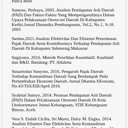
Panca Budi
Santoso, Purbayu, 2005. Analisis Pendapatan Asli Daerah
(PAD) Dan Faktor-Faktor Yang Mempengaruhinya Dalam
Upaya Pelaksanaan Otono-mi Daerah Di Kabupaten
Kediri.Jurnal Dinamika Pembangunan, Vol.2, No.1, 9-18.
2005
Sartina,2021.Analisis Efektivitas Dan Efisiensi Penerimaan
Pajak Daerah Serta Kontribusinya Terhadap Pendapatan Asli
Daerah Di Kabupaten Sidenreng.Makassar
Sugiyono, 2016. Metode Penelitian Kuantitatif, Kualitatif
dan R&D. Bandung: PT. Alfabeta
Sunartodan Sunyoto, 2016, Pengaruh Pajak Daerah
Terhadap Kemandirian Daerah Yang Berdampak Pada
Pertumbuhan Ekonomi Daerah, Jurnal Dharma EKonomi,
No.43/ThXXIII/April 2016
Syahrial Sutoyo, 2014. Peranan Pendapatan Asli Daerah
(PAD) Dalam Pel;aksanaan Otonomi Daerah Di Kota
Lhokseumawe Jurnal Kebangsaan, STIE Kebangsaan
Bireun, Aceh.
Vera S. Endah Cicilia, Sri Murni, Daisy M. Engka. 2014.
Analisis Efisiensi Dan Efektivitas Serta Kemandirian