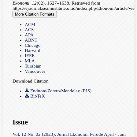
Ekonomi
,
12
(02), 1627–1638. Retrieved from
https://ejournal.seaninstitute.or.id/index.php/Ekonomi/article/vi
More Citation Formats
ACM
ACS
APA
ABNT
Chicago
Harvard
IEEE
MLA
Turabian
Vancouver
Download Citation
Endnote/Zotero/Mendeley (RIS)
BibTeX
Issue
Vol. 12 No. 02 (2023): Jurnal Ekonomi, Perode April - Juni