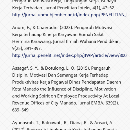
Pengaruh Motivasi Kerja, Lingkungan Kerja, Budaya
Kerja Terhadap. Jurnal Penelitian Ipteks, 4(1), 47–62.
http://jurnal.unmuhjember.ac.id/index.php/PENELITIAN_IP
Anum, F., & Chaerudin. (2023). Pengaruh Motivasi
Kerja terhadap Kinerja Karyawan Rumah Sakit
Hermina Karawang. Jurnal Ilmiah Wahana Pendidikan,
9(25), 391–397.
http://jurnal.peneliti.net/index.php/JIWP/article/view/800
Assagaf, S. Y., & Dotulong, L. O. (2015). Pengaruh
Disiplin, Motivasi Dan Semangat Kerja Terhadap
Produktivitas Kerja Pegawai Dinas Pendapatan Daerah
Kota Manado the Influence of Discipline, Motivation
and Working Spirit on Employee Productivity At Local
Revenue Offices of City Manado. Jurnal EMBA, 639(2),
639–649.
Ayunasrah, T., Ratnawati, R., Diana, R., & Ansari, A.
(2022). Pengaruh Lingkungan Kerja terhadap Kinerja