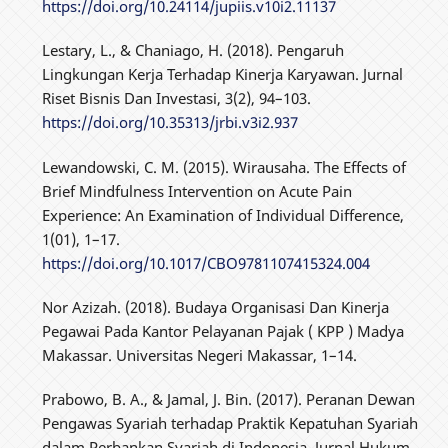
https://doi.org/10.24114/jupiis.v10i2.11137
Lestary, L., & Chaniago, H. (2018). Pengaruh
Lingkungan Kerja Terhadap Kinerja Karyawan. Jurnal
Riset Bisnis Dan Investasi, 3(2), 94–103.
https://doi.org/10.35313/jrbi.v3i2.937
Lewandowski, C. M. (2015). Wirausaha. The Effects of
Brief Mindfulness Intervention on Acute Pain
Experience: An Examination of Individual Difference,
1(01), 1–17.
https://doi.org/10.1017/CBO9781107415324.004
Nor Azizah. (2018). Budaya Organisasi Dan Kinerja
Pegawai Pada Kantor Pelayanan Pajak ( KPP ) Madya
Makassar. Universitas Negeri Makassar, 1–14.
Prabowo, B. A., & Jamal, J. Bin. (2017). Peranan Dewan
Pengawas Syariah terhadap Praktik Kepatuhan Syariah
dalam Perbankan Syariah di Indonesia. Jurnal Hukum