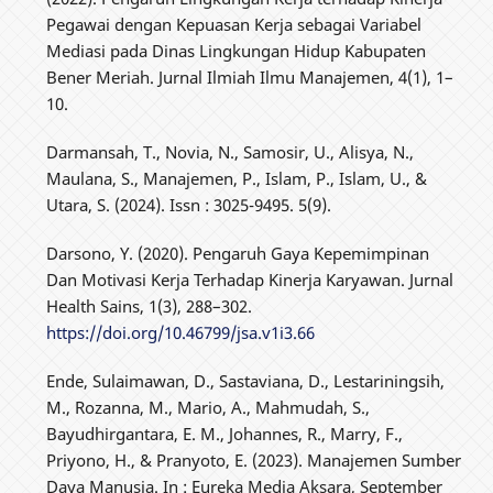
Pegawai dengan Kepuasan Kerja sebagai Variabel
Mediasi pada Dinas Lingkungan Hidup Kabupaten
Bener Meriah. Jurnal Ilmiah Ilmu Manajemen, 4(1), 1–
10.
Darmansah, T., Novia, N., Samosir, U., Alisya, N.,
Maulana, S., Manajemen, P., Islam, P., Islam, U., &
Utara, S. (2024). Issn : 3025-9495. 5(9).
Darsono, Y. (2020). Pengaruh Gaya Kepemimpinan
Dan Motivasi Kerja Terhadap Kinerja Karyawan. Jurnal
Health Sains, 1(3), 288–302.
https://doi.org/10.46799/jsa.v1i3.66
Ende, Sulaimawan, D., Sastaviana, D., Lestariningsih,
M., Rozanna, M., Mario, A., Mahmudah, S.,
Bayudhirgantara, E. M., Johannes, R., Marry, F.,
Priyono, H., & Pranyoto, E. (2023). Manajemen Sumber
Daya Manusia. In : Eureka Media Aksara, September